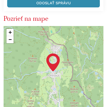
Pozrieť na mape
+
−