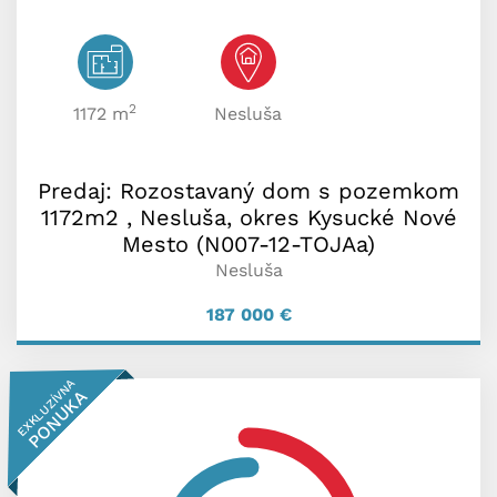
2
1172 m
Nesluša
Predaj: Rozostavaný dom s pozemkom
1172m2 , Nesluša, okres Kysucké Nové
Mesto (N007-12-TOJAa)
Nesluša
187 000
€
EXKLUZÍVNA
PONUKA