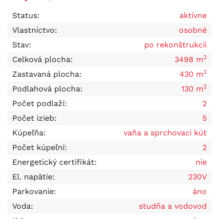
Status:
aktívne
Vlastníctvo:
osobné
Stav:
po rekonštrukcii
2
Celková plocha:
3498 m
2
Zastavaná plocha:
430 m
2
Podlahová plocha:
130 m
Počet podlaží:
2
Počet izieb:
5
Kúpeľňa:
vaňa a sprchovací kút
Počet kúpeľní:
2
Energetický certifikát:
nie
El. napätie:
230V
Parkovanie:
áno
Voda:
studňa a vodovod