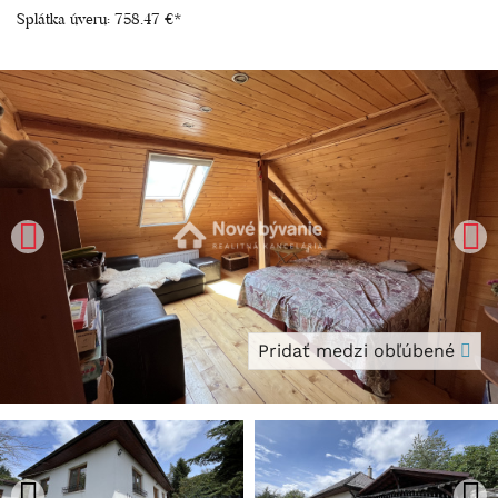
Splátka úveru:
758.47 €
*
Pridať medzi obľúbené