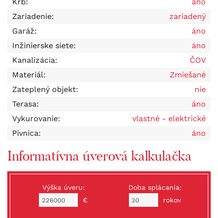
Krb:
áno
Zariadenie:
zariadený
Garáž:
áno
Inžinierske siete:
áno
Kanalizácia:
ČOV
Materiál:
Zmiešané
Zateplený objekt:
nie
Terasa:
áno
Vykurovanie:
vlastné - elektrické
Pivnica:
áno
Informatívna úverová kalkulačka
Výška úveru:
Doba splácania:
€
rokov