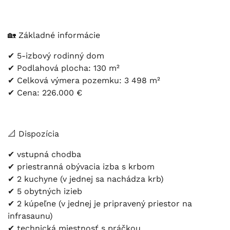
🏡 Základné informácie
✔ 5-izbový rodinný dom
✔ Podlahová plocha: 130 m²
✔ Celková výmera pozemku: 3 498 m²
✔ Cena: 226.000 €
📐 Dispozícia
✔ vstupná chodba
✔ priestranná obývacia izba s krbom
✔ 2 kuchyne (v jednej sa nachádza krb)
✔ 5 obytných izieb
✔ 2 kúpeľne (v jednej je pripravený priestor na
infrasaunu)
✔ technická miestnosť s práčkou