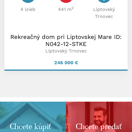
2
4 izieb
441 m
Liptovský
Trnovec
Rekreačný dom pri Liptovskej Mare ID:
N042-12-STKE
Liptovský Trnovec
246 000
€
Chcete kúpiť
Chcete predať