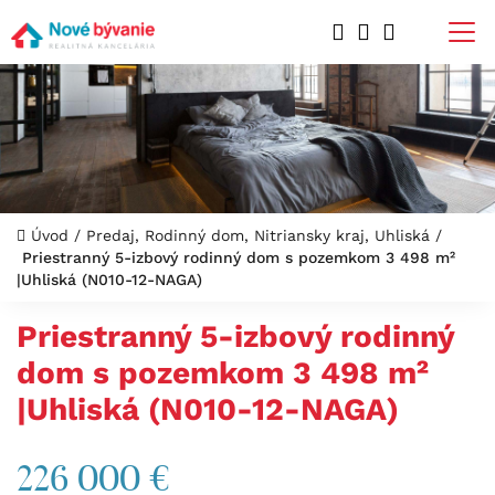
Úvod
/
Predaj, Rodinný dom, Nitriansky kraj, Uhliská
/
Priestranný 5-izbový rodinný dom s pozemkom 3 498 m²
|Uhliská (N010-12-NAGA)
Priestranný 5-izbový rodinný
dom s pozemkom 3 498 m²
|Uhliská (N010-12-NAGA)
226 000 €