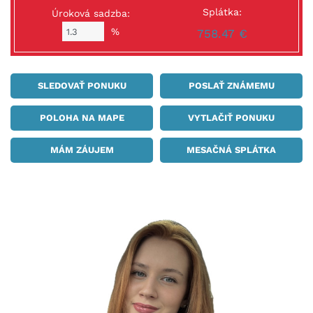
Splátka:
Úroková sadzba:
%
758.47 €
SLEDOVAŤ PONUKU
POSLAŤ ZNÁMEMU
POLOHA NA MAPE
VYTLAČIŤ PONUKU
MÁM ZÁUJEM
MESAČNÁ SPLÁTKA