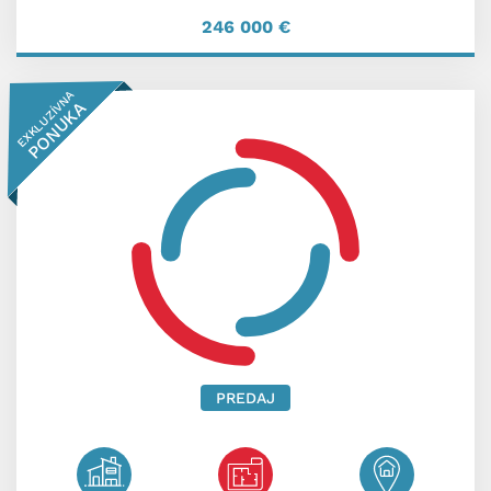
246 000
€
EXKLUZÍVNA
PONUKA
PREDAJ