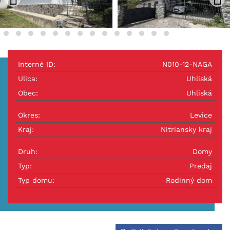
Interné ID:
N010-12-NAGA
Ulica:
Uhliská
Obec:
Uhliská
Okres:
Levice
Kraj:
Nitriansky kraj
Druh:
Domy
Typ:
Predaj
Typ domu:
Rodinný dom