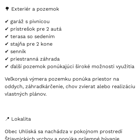
🌳 Exteriér a pozemok
✔ garáž s pivnicou
✔ prístrešok pre 2 autá
✔ terasa so sedením
✔ stajňa pre 2 kone
✔ senník
✔ priestranná záhrada
✔ ďalší pozemok ponúkajúci široké možnosti využitia
Veľkorysá výmera pozemku ponúka priestor na
oddych, záhradkárčenie, chov zvierat alebo realizáciu
vlastných plánov.
📍 Lokalita
Obec Uhliská sa nachádza v pokojnom prostredí
Štiavnických vrchov a ponúka príjemné bývanie