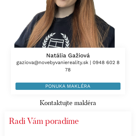
Natália Gažiová
gaziova@novebyvaniereality.sk
|
0948 602 8
78
PONUKA MAKLÉRA
Kontaktujte makléra
Radi Vám poradíme