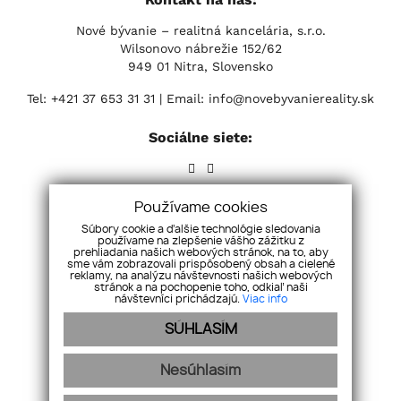
Nové bývanie – realitná kancelária, s.r.o.
Wilsonovo nábrežie 152/62
949 01 Nitra, Slovensko
Tel:
+421 37 653 31 31
| Email:
info@novebyvaniereality.sk
Sociálne siete:
Používame cookies
Súbory cookie a ďalšie technológie sledovania
používame na zlepšenie vášho zážitku z
prehliadania našich webových stránok, na to, aby
sme vám zobrazovali prispôsobený obsah a cielené
reklamy, na analýzu návštevnosti našich webových
stránok a na pochopenie toho, odkiaľ naši
návštevníci prichádzajú.
Viac info
SÚHLASÍM
Úvod
Ponuka
O nás
Blog
GDPR
Ponuka/ dopyt
Dokumenty
Kariéra
Referencie našich klientov
Náš tím
Nesúhlasím
Kontakt
Cookies