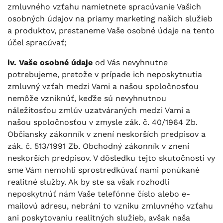
zmluvného vzťahu namietnete spracúvanie Vašich
osobných údajov na priamy marketing našich služieb
a produktov, prestaneme Vaše osobné údaje na tento
účel spracúvať;
iv. Vaše osobné údaje
od Vás nevyhnutne
potrebujeme, pretože v prípade ich neposkytnutia
zmluvný vzťah medzi Vami a našou spoločnosťou
nemôže vzniknúť, keďže sú nevyhnutnou
náležitosťou zmlúv uzatváraných medzi Vami a
našou spoločnosťou v zmysle zák. č. 40/1964 Zb.
Občiansky zákonník v znení neskorších predpisov a
zák. č. 513/1991 Zb. Obchodný zákonník v znení
neskorších predpisov. V dôsledku tejto skutočnosti vy
sme Vám nemohli sprostredkúvať nami ponúkané
realitné služby. Ak by ste sa však rozhodli
neposkytnúť nám Vaše telefónne číslo alebo e-
mailovú adresu, nebráni to vzniku zmluvného vzťahu
ani poskytovaniu realitných služieb, avšak naša