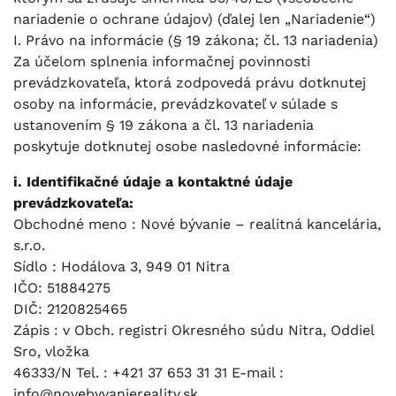
nariadenie o ochrane údajov) (ďalej len „Nariadenie“)
I. Právo na informácie (§ 19 zákona; čl. 13 nariadenia)
Za účelom splnenia informačnej povinnosti
prevádzkovateľa, ktorá zodpovedá právu dotknutej
osoby na informácie, prevádzkovateľ v súlade s
ustanovením § 19 zákona a čl. 13 nariadenia
poskytuje dotknutej osobe nasledovné informácie:
i. Identifikačné údaje a kontaktné údaje
prevádzkovateľa:
Obchodné meno : Nové bývanie – realitná kancelária,
s.r.o.
Sídlo : Hodálova 3, 949 01 Nitra
IČO: 51884275
DIČ: 2120825465
Zápis : v Obch. registri Okresného súdu Nitra, Oddiel
Sro, vložka
46333/N Tel. : +421 37 653 31 31 E-mail :
info@novebyvaniereality.sk