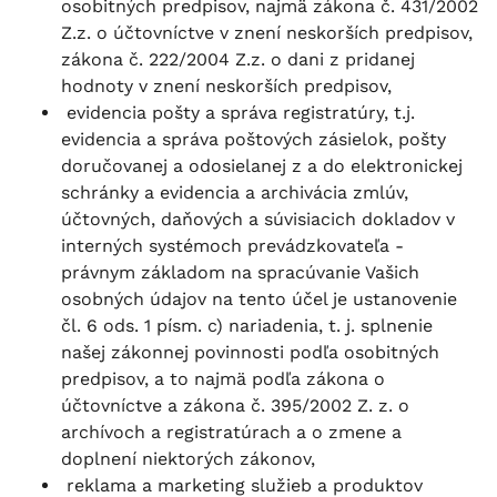
osobitných predpisov, najmä zákona č. 431/2002
Z.z. o účtovníctve v znení neskorších predpisov,
zákona č. 222/2004 Z.z. o dani z pridanej
hodnoty v znení neskorších predpisov,
evidencia pošty a správa registratúry, t.j.
evidencia a správa poštových zásielok, pošty
doručovanej a odosielanej z a do elektronickej
schránky a evidencia a archivácia zmlúv,
účtovných, daňových a súvisiacich dokladov v
interných systémoch prevádzkovateľa -
právnym základom na spracúvanie Vašich
osobných údajov na tento účel je ustanovenie
čl. 6 ods. 1 písm. c) nariadenia, t. j. splnenie
našej zákonnej povinnosti podľa osobitných
predpisov, a to najmä podľa zákona o
účtovníctve a zákona č. 395/2002 Z. z. o
archívoch a registratúrach a o zmene a
doplnení niektorých zákonov,
reklama a marketing služieb a produktov