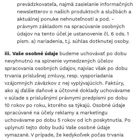
prevádzkovateľa, najmä zasielanie informačných
newsletterov o našich produktoch a službách a
aktuálnej ponuke nehnuteľností a pod. -
právnym základom na spracúvanie osobných
údajov na tento účel je ustanovenie čl. 6 ods. 1
písm. a) nariadenia, t.j. súhlas dotknutej osoby.
iii. Vaše osobné údaje
budeme uchovávať po dobu
nevyhnutnú na splnenie vymedzených účelov
spracovania osobných údajov, najviac však po dobu
trvania príslušnej zmluvy, resp. vysporiadania
vzájomných záväzkov z nej vyplývajúcich. Faktúry,
ako aj ďalšie daňové a účtovné doklady uchovávame
v súlade s príslušnými právnymi predpismi po dobu
10 rokov po roku, ktorého sa týkajú. Osobné údaje
spracúvané na účely reklamy a marketingu
uchovávame po dobu 5 rokov od ich poskytnutia. Po
uplynutí tejto doby budú Vaše osobné údaje
vymazané. V prípade, že kedykoľvek počas trvania