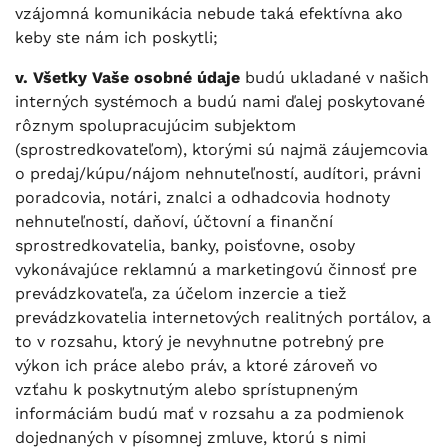
vzájomná komunikácia nebude taká efektívna ako
keby ste nám ich poskytli;
v. Všetky Vaše osobné údaje
budú ukladané v našich
interných systémoch a budú nami ďalej poskytované
rôznym spolupracujúcim subjektom
(sprostredkovateľom), ktorými sú najmä záujemcovia
o predaj/kúpu/nájom nehnuteľností, audítori, právni
poradcovia, notári, znalci a odhadcovia hodnoty
nehnuteľností, daňoví, účtovní a finanční
sprostredkovatelia, banky, poisťovne, osoby
vykonávajúce reklamnú a marketingovú činnosť pre
prevádzkovateľa, za účelom inzercie a tiež
prevádzkovatelia internetových realitných portálov, a
to v rozsahu, ktorý je nevyhnutne potrebný pre
výkon ich práce alebo práv, a ktoré zároveň vo
vzťahu k poskytnutým alebo sprístupneným
informáciám budú mať v rozsahu a za podmienok
dojednaných v písomnej zmluve, ktorú s nimi