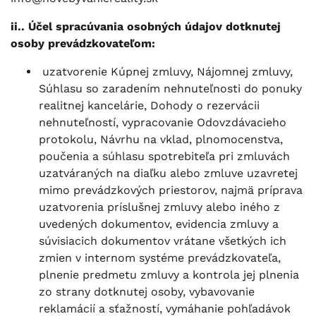
ii.. Účel spracúvania osobných údajov dotknutej
osoby prevádzkovateľom:
uzatvorenie Kúpnej zmluvy, Nájomnej zmluvy,
Súhlasu so zaradením nehnuteľnosti do ponuky
realitnej kancelárie, Dohody o rezervácii
nehnuteľností, vypracovanie Odovzdávacieho
protokolu, Návrhu na vklad, plnomocenstva,
poučenia a súhlasu spotrebiteľa pri zmluvách
uzatváraných na diaľku alebo zmluve uzavretej
mimo prevádzkových priestorov, najmä príprava
uzatvorenia príslušnej zmluvy alebo iného z
uvedených dokumentov, evidencia zmluvy a
súvisiacich dokumentov vrátane všetkých ich
zmien v internom systéme prevádzkovateľa,
plnenie predmetu zmluvy a kontrola jej plnenia
zo strany dotknutej osoby, vybavovanie
reklamácií a sťažností, vymáhanie pohľadávok