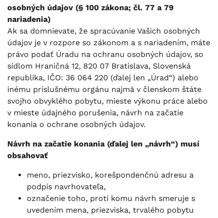
osobných údajov (§ 100 zákona; čl. 77 a 79
nariadenia)
Ak sa domnievate, že spracúvanie Vašich osobných
údajov je v rozpore so zákonom a s nariadením, máte
právo podať Úradu na ochranu osobných údajov, so
sídlom Hraničná 12, 820 07 Bratislava, Slovenská
republika, IČO: 36 064 220 (ďalej len „Úrad“) alebo
inému príslušnému orgánu najmä v členskom štáte
svojho obvyklého pobytu, mieste výkonu práce alebo
v mieste údajného porušenia, návrh na začatie
konania o ochrane osobných údajov.
Návrh na začatie konania (ďalej len „návrh“) musí
obsahovať
meno, priezvisko, korešpondenčnú adresu a
podpis navrhovateľa,
označenie toho, proti komu návrh smeruje s
uvedením mena, priezviska, trvalého pobytu