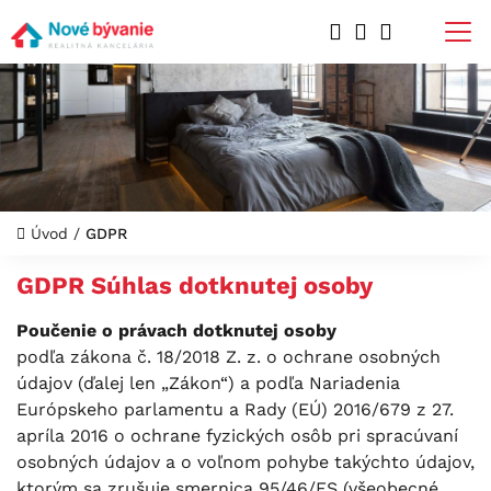
Úvod
/
GDPR
GDPR Súhlas dotknutej osoby
Poučenie o právach dotknutej osoby
podľa zákona č. 18/2018 Z. z. o ochrane osobných
údajov (ďalej len „Zákon“) a podľa Nariadenia
Európskeho parlamentu a Rady (EÚ) 2016/679 z 27.
apríla 2016 o ochrane fyzických osôb pri spracúvaní
osobných údajov a o voľnom pohybe takýchto údajov,
ktorým sa zrušuje smernica 95/46/ES (všeobecné