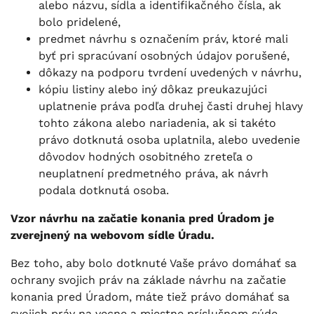
alebo názvu, sídla a identifikačného čísla, ak
bolo pridelené,
predmet návrhu s označením práv, ktoré mali
byť pri spracúvaní osobných údajov porušené,
dôkazy na podporu tvrdení uvedených v návrhu,
kópiu listiny alebo iný dôkaz preukazujúci
uplatnenie práva podľa druhej časti druhej hlavy
tohto zákona alebo nariadenia, ak si takéto
právo dotknutá osoba uplatnila, alebo uvedenie
dôvodov hodných osobitného zreteľa o
neuplatnení predmetného práva, ak návrh
podala dotknutá osoba.
Vzor návrhu na začatie konania pred Úradom je
zverejnený na webovom sídle Úradu.
Bez toho, aby bolo dotknuté Vaše právo domáhať sa
ochrany svojich práv na základe návrhu na začatie
konania pred Úradom, máte tiež právo domáhať sa
svojich práv na vecne a miestne príslušnom súde