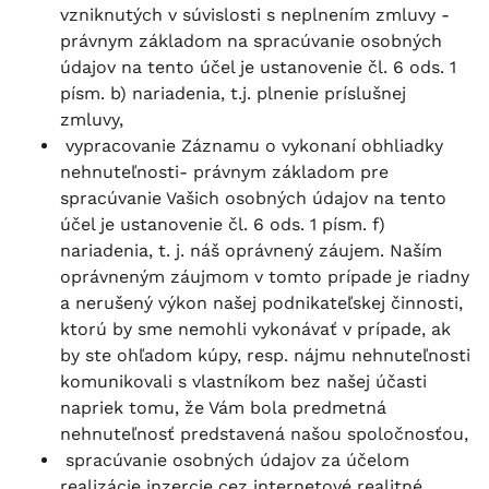
vzniknutých v súvislosti s neplnením zmluvy -
právnym základom na spracúvanie osobných
údajov na tento účel je ustanovenie čl. 6 ods. 1
písm. b) nariadenia, t.j. plnenie príslušnej
zmluvy,
vypracovanie Záznamu o vykonaní obhliadky
nehnuteľnosti- právnym základom pre
spracúvanie Vašich osobných údajov na tento
účel je ustanovenie čl. 6 ods. 1 písm. f)
nariadenia, t. j. náš oprávnený záujem. Naším
oprávneným záujmom v tomto prípade je riadny
a nerušený výkon našej podnikateľskej činnosti,
ktorú by sme nemohli vykonávať v prípade, ak
by ste ohľadom kúpy, resp. nájmu nehnuteľnosti
komunikovali s vlastníkom bez našej účasti
napriek tomu, že Vám bola predmetná
nehnuteľnosť predstavená našou spoločnosťou,
spracúvanie osobných údajov za účelom
realizácie inzercie cez internetové realitné