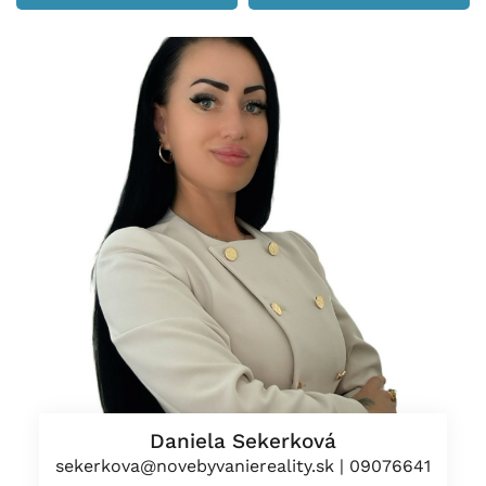
Daniela Sekerková
sekerkova@novebyvaniereality.sk
|
09076641