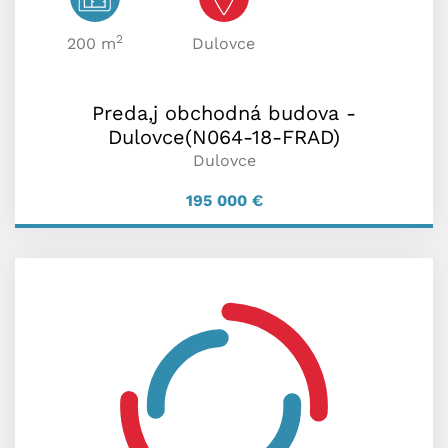
2
200 m
Dulovce
Preda,j obchodná budova -
Dulovce(N064-18-FRAD)
Dulovce
195 000
€