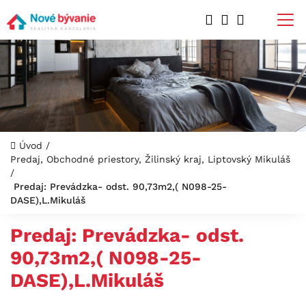
Úvod
/
Predaj, Obchodné priestory, Žilinský kraj, Liptovský Mikuláš
/
Predaj: Prevádzka- odst. 90,73m2,( N098-25-
DASE),L.Mikuláš
Predaj: Prevádzka- odst.
90,73m2,( N098-25-
DASE),L.Mikuláš