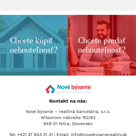
Chcete kúpiť
Chcete predať
nehnuteľnosť?
nehnuteľnosť?
Kontakt na nás:
Nové bývanie – realitná kancelária, s.r.o.
Wilsonovo nábrežie 152/62
949 01 Nitra, Slovensko
Tel:
+421 37 653 31 31
| Email:
info@novebyvaniereality.sk