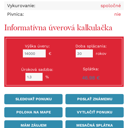
Vykurovanie:
spoločné
Pivnica:
nie
Informatívna úverová kalkulačka
Výška úveru:
Doba splácania:
€
rokov
Splátka:
Úroková sadzba:
%
46.98 €
SLEDOVAŤ PONUKU
POSLAŤ ZNÁMEMU
POLOHA NA MAPE
VYTLAČIŤ PONUKU
MÁM ZÁUJEM
MESAČNÁ SPLÁTKA