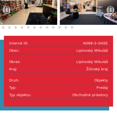
Interné ID:
N098-2-DASE
Obec:
Liptovský Mikuláš
Okres:
Liptovský Mikuláš
Kraj:
Žilinský kraj
Druh:
Objekty
Typ:
Predaj
Typ objektu:
Obchodné priestory