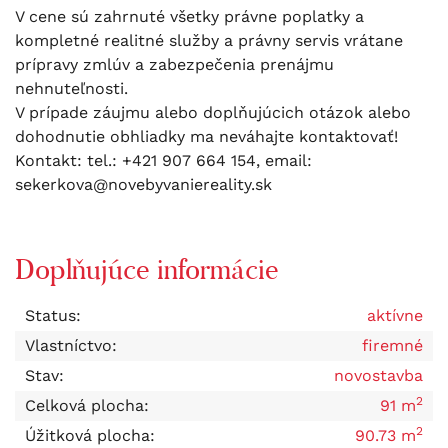
V cene sú zahrnuté všetky právne poplatky a
kompletné realitné služby a právny servis vrátane
prípravy zmlúv a zabezpečenia prenájmu
nehnuteľnosti.
V prípade záujmu alebo doplňujúcich otázok alebo
dohodnutie obhliadky ma neváhajte kontaktovať!
Kontakt: tel.: +421 907 664 154, email:
sekerkova@novebyvaniereality.sk
Doplňujúce informácie
Status:
aktívne
Vlastníctvo:
firemné
Stav:
novostavba
2
Celková plocha:
91 m
2
Úžitková plocha:
90.73 m