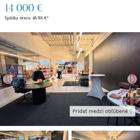
14 000 €
Splátka úveru:
46.98 €
*
Pridať medzi obľúbené