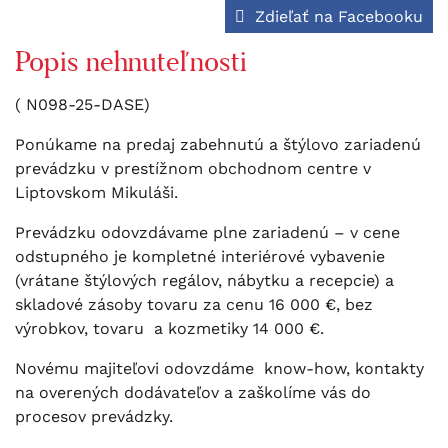
Zdieľať na Facebooku
Popis nehnuteľnosti
( N098-25-DASE)
Ponúkame na predaj zabehnutú a štýlovo zariadenú
prevádzku v prestížnom obchodnom centre v
Liptovskom Mikuláši.
Prevádzku odovzdávame plne zariadenú – v cene
odstupného je kompletné interiérové vybavenie
(vrátane štýlových regálov, nábytku a recepcie) a
skladové zásoby tovaru za cenu 16 000 €, bez
výrobkov, tovaru a kozmetiky 14 000 €.
Novému majiteľovi odovzdáme know-how, kontakty
na overených dodávateľov a zaškolíme vás do
procesov prevádzky.