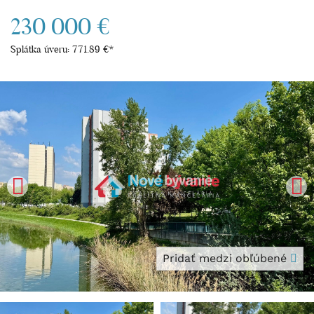
230 000 €
Splátka úveru:
771.89 €
*
Pridať medzi obľúbené