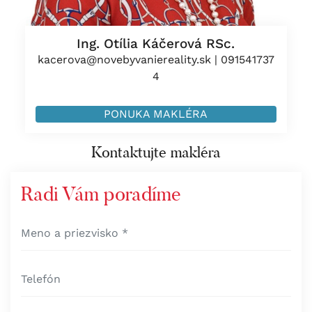
Ing. Otília Káčerová RSc.
kacerova@novebyvaniereality.sk
|
091541737
4
PONUKA MAKLÉRA
Kontaktujte makléra
Radi Vám poradíme