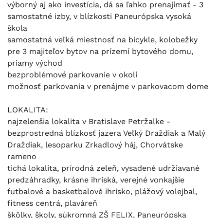
výborný aj ako investícia, dá sa ľahko prenajímať - 3
samostatné izby, v blízkosti Paneurópska vysoká
škola
samostatná veľká miestnosť na bicykle, kolobežky
pre 3 majiteľov bytov na prízemí bytového domu,
priamy východ
bezproblémové parkovanie v okolí
možnosť parkovania v prenájme v parkovacom dome
LOKALITA:
najzelenšia lokalita v Bratislave Petržalke -
bezprostredná blízkosť jazera Veľký Draždiak a Malý
Draždiak, lesoparku Zrkadlový háj, Chorvátske
rameno
tichá lokalita, prírodná zeleň, vysadené udržiavané
predzáhradky, krásne ihriská, verejné vonkajšie
futbalové a basketbalové ihrisko, plážový volejbal,
fitness centrá, plaváreň
škôlky, školy, súkromná ZŠ FELIX, Paneurópska