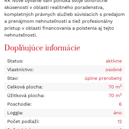
RK Nové bývanie Vám ponúka svoje dlhoročné
skúsenosti v oblasti realitného poradenstva,
kompletných právnych služieb súvisiacich s predajom
a prenájmom nehnuteľností a tiež profesionálny
prístup v oblasti financovania a poistenia aj tejto
nehnuteľnosti.
Doplňujúce informácie
Status:
aktívne
Vlastníctvo:
osobné
Stav:
úplne prerobený
2
Celková plocha:
70 m
2
Úžitková plocha:
70 m
Poschodie:
6
Loggia:
áno
Počet podlaží:
12