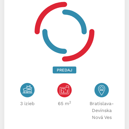
PREDAJ
2
3 izieb
65 m
Bratislava-
Devínska
Nová Ves