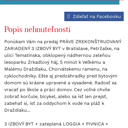
Zdieľať na Facebooku
Popis nehnuteľnosti
Ponúkam Vám na predaj PRÁVE ZREKONŠTRUOVANÝ
ZARIADENÝ 3 IZBOVÝ BYT v Bratislave, Petržalke, na
ulici Tematínska, obklopený nádhernou zeleňou
lesoparku Zrkadlový háj, 5 minút k Veľkému a
Malému Draždiaku, Chorvátskemu ramenu, na
cyklochodníky. Ešte aj predzáhradky pred bytovým
domom sú krásne upravené a vysadené. Radosť sa
vracať po škole a práci domov. Cez voľné chvíle
zobrať korčule, bicykel, alebo sa ísť len prejsť,
zabehať si, ísť za oddychom k vode na pláž k
Draždiaku...
3 IZBOVÝ BYT + zateplená LOGGIA + PIVNICA +