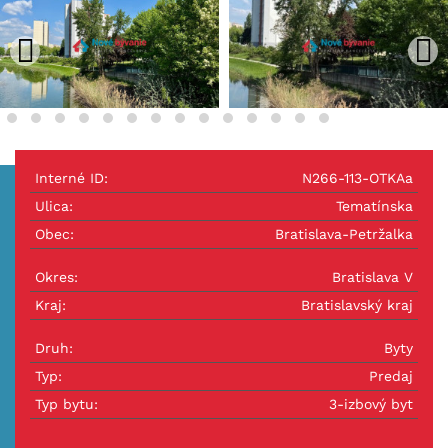
Interné ID:
N266-113-OTKAa
Ulica:
Tematínska
Obec:
Bratislava-Petržalka
Okres:
Bratislava V
Kraj:
Bratislavský kraj
Druh:
Byty
Typ:
Predaj
Typ bytu:
3-izbový byt