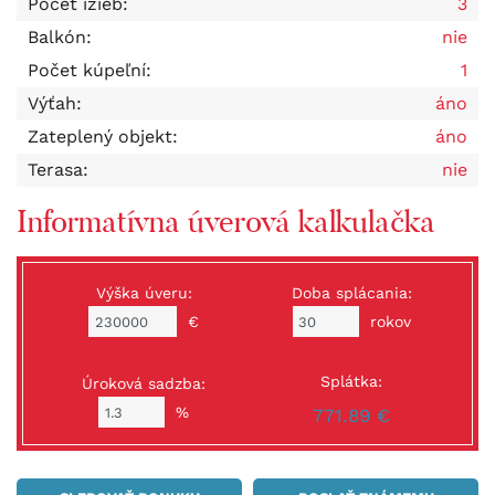
Počet izieb:
3
Balkón:
nie
Počet kúpeľní:
1
Výťah:
áno
Zateplený objekt:
áno
Terasa:
nie
Informatívna úverová kalkulačka
Výška úveru:
Doba splácania:
€
rokov
Splátka:
Úroková sadzba:
%
771.89 €