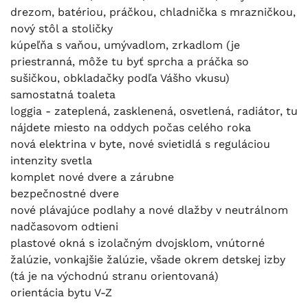
drezom, batériou, práčkou, chladnička s mrazničkou,
nový stôl a stoličky
kúpeľňa s vaňou, umývadlom, zrkadlom (je
priestranná, môže tu byť sprcha a práčka so
sušičkou, obkladačky podľa Vášho vkusu)
samostatná toaleta
loggia - zateplená, zasklenená, osvetlená, radiátor, tu
nájdete miesto na oddych počas celého roka
nová elektrina v byte, nové svietidlá s reguláciou
intenzity svetla
komplet nové dvere a zárubne
bezpečnostné dvere
nové plávajúce podlahy a nové dlažby v neutrálnom
nadčasovom odtieni
plastové okná s izolačným dvojsklom, vnútorné
žalúzie, vonkajšie žalúzie, všade okrem detskej izby
(tá je na východnú stranu orientovaná)
orientácia bytu V-Z