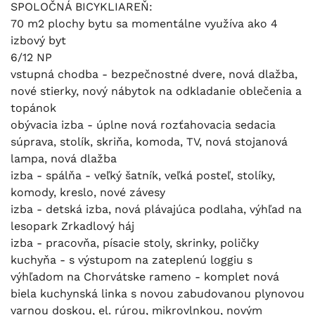
SPOLOČNÁ BICYKLIAREŇ:
70 m2 plochy bytu sa momentálne využíva ako 4
izbový byt
6/12 NP
vstupná chodba - bezpečnostné dvere, nová dlažba,
nové stierky, nový nábytok na odkladanie oblečenia a
topánok
obývacia izba - úplne nová rozťahovacia sedacia
súprava, stolík, skriňa, komoda, TV, nová stojanová
lampa, nová dlažba
izba - spálňa - veľký šatník, veľká posteľ, stolíky,
komody, kreslo, nové závesy
izba - detská izba, nová plávajúca podlaha, výhľad na
lesopark Zrkadlový háj
izba - pracovňa, písacie stoly, skrinky, poličky
kuchyňa - s výstupom na zateplenú loggiu s
výhľadom na Chorvátske rameno - komplet nová
biela kuchynská linka s novou zabudovanou plynovou
varnou doskou, el. rúrou, mikrovlnkou, novým