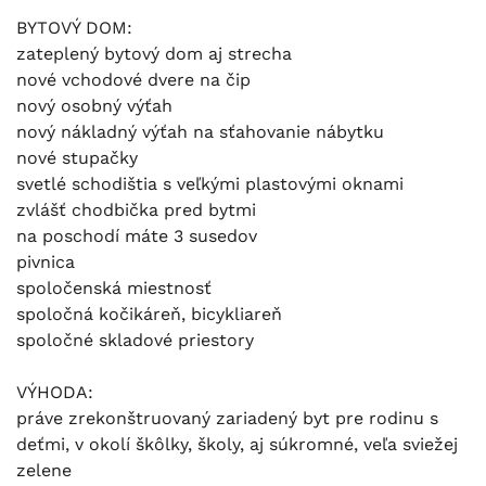
BYTOVÝ DOM:
zateplený bytový dom aj strecha
nové vchodové dvere na čip
nový osobný výťah
nový nákladný výťah na sťahovanie nábytku
nové stupačky
svetlé schodištia s veľkými plastovými oknami
zvlášť chodbička pred bytmi
na poschodí máte 3 susedov
pivnica
spoločenská miestnosť
spoločná kočikáreň, bicykliareň
spoločné skladové priestory
VÝHODA:
práve zrekonštruovaný zariadený byt pre rodinu s
deťmi, v okolí škôlky, školy, aj súkromné, veľa sviežej
zelene