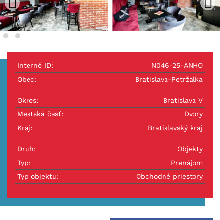
Interné ID:
N046-25-ANHO
Obec:
Bratislava-Petržalka
Okres:
Bratislava V
Mestská časť:
Dvory
Kraj:
Bratislavský kraj
Druh:
Objekty
Typ:
Prenájom
Typ objektu:
Obchodné priestory