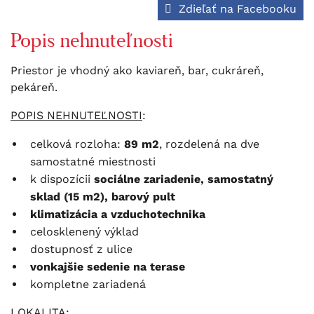
Zdieľať na Facebooku
Popis nehnuteľnosti
Priestor je vhodný ako kaviareň, bar, cukráreň,
pekáreň.
POPIS NEHNUTEĽNOSTI
:
celková rozloha:
89 m2
, rozdelená na dve
samostatné miestnosti
k dispozícii
sociálne zariadenie, samostatný
sklad (15 m2), barový pult
klimatizácia a vzduchotechnika
celosklenený výklad
dostupnosť z ulice
vonkajšie sedenie na terase
kompletne zariadená
LOKALITA: