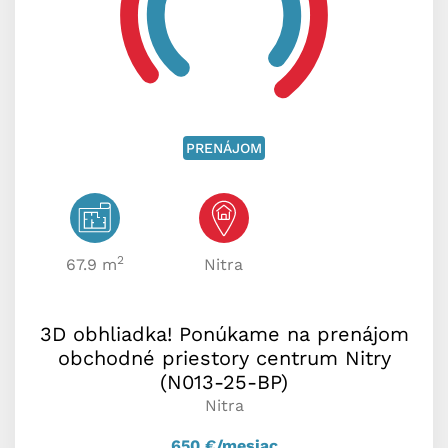
PRENÁJOM
2
67.9 m
Nitra
3D obhliadka! Ponúkame na prenájom
obchodné priestory centrum Nitry
(N013-25-BP)
Nitra
650
€/mesiac