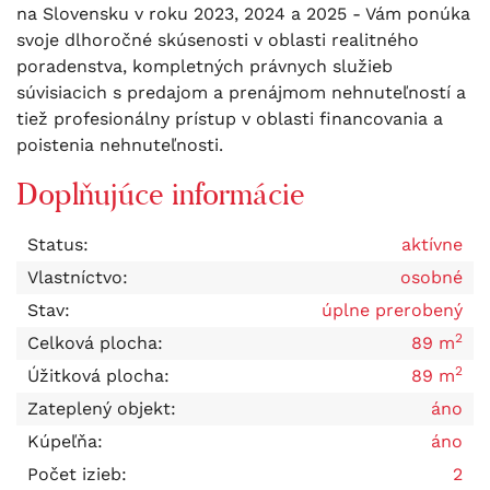
na Slovensku v roku 2023, 2024 a 2025 - Vám ponúka
svoje dlhoročné skúsenosti v oblasti realitného
poradenstva, kompletných právnych služieb
súvisiacich s predajom a prenájmom nehnuteľností a
tiež profesionálny prístup v oblasti financovania a
poistenia nehnuteľnosti.
Doplňujúce informácie
Status:
aktívne
Vlastníctvo:
osobné
Stav:
úplne prerobený
2
Celková plocha:
89 m
2
Úžitková plocha:
89 m
Zateplený objekt:
áno
Kúpeľňa:
áno
Počet izieb:
2