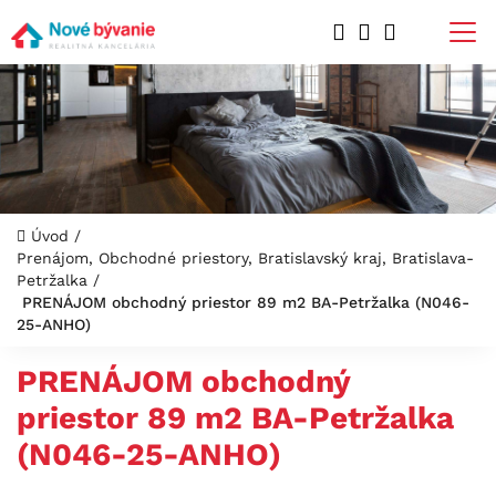
Úvod
/
Prenájom, Obchodné priestory, Bratislavský kraj, Bratislava-
Petržalka
/
PRENÁJOM obchodný priestor 89 m2 BA-Petržalka (N046-
25-ANHO)
PRENÁJOM obchodný
priestor 89 m2 BA-Petržalka
(N046-25-ANHO)