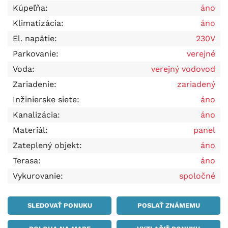
Kúpeľňa:
áno
Klimatizácia:
áno
El. napätie:
230V
Parkovanie:
verejné
Voda:
verejný vodovod
Zariadenie:
zariadený
Inžinierske siete:
áno
Kanalizácia:
áno
Materiál:
panel
Zateplený objekt:
áno
Terasa:
áno
Vykurovanie:
spoločné
SLEDOVAŤ PONUKU
POSLAŤ ZNÁMEMU