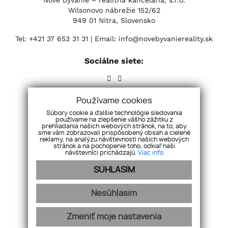
Nové bývanie – realitná kancelária, s.r.o.
Wilsonovo nábrežie 152/62
949 01 Nitra, Slovensko
Tel:
+421 37 653 31 31
| Email:
info@novebyvaniereality.sk
Sociálne siete:
Používame cookies
Súbory cookie a ďalšie technológie sledovania
používame na zlepšenie vášho zážitku z
prehliadania našich webových stránok, na to, aby
sme vám zobrazovali prispôsobený obsah a cielené
reklamy, na analýzu návštevnosti našich webových
stránok a na pochopenie toho, odkiaľ naši
návštevníci prichádzajú.
Viac info
SÚHLASÍM
Úvod
Ponuka
O nás
Blog
GDPR
Ponuka/ dopyt
Dokumenty
Kariéra
Referencie našich klientov
Náš tím
Nesúhlasím
Kontakt
Cookies
Zmeniť moje nastavenia