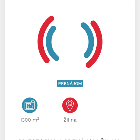
PRENÁJOM
2
1300 m
Žilina