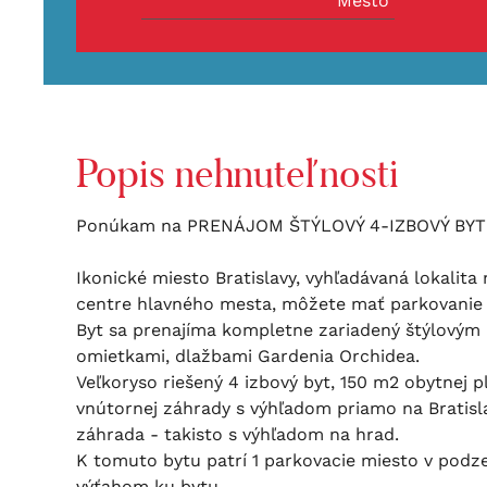
Mesto
Popis nehnuteľnosti
Ponúkam na PRENÁJOM ŠTÝLOVÝ 4-IZBOVÝ BYT p
Ikonické miesto Bratislavy, vyhľadávaná lokalit
centre hlavného mesta, môžete mať parkovanie p
Byt sa prenajíma kompletne zariadený štýlovým
omietkami, dlažbami Gardenia Orchidea.
Veľkoryso riešený 4 izbový byt, 150 m2 obytnej 
vnútornej záhrady s výhľadom priamo na Bratisl
záhrada - takisto s výhľadom na hrad.
K tomuto bytu patrí 1 parkovacie miesto v pod
výťahom ku bytu.