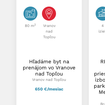
2
80 m
Vranov
4
nad
izi
Topľou
Hľadáme byt na
R
prenájom vo Vranove
nad Topľou
prie
izbo
Vranov nad Topľou
park
650
€/mesiac
Me
Br