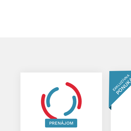
EXKLUZÍVNA
PONUK
PRENÁJOM