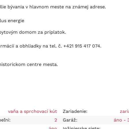
ie bývania v hlavnom meste na známej adrese.
lus energie
 bytovým domom za príplatok.
ácií a obhliadky na tel. č. +421 915 417 074.
historickom centre mesta.
vaňa a sprchovací kút
Zariadenie:
zar
eľní:
2
Garáž:
áno - 
áno
Inžinierske siete: