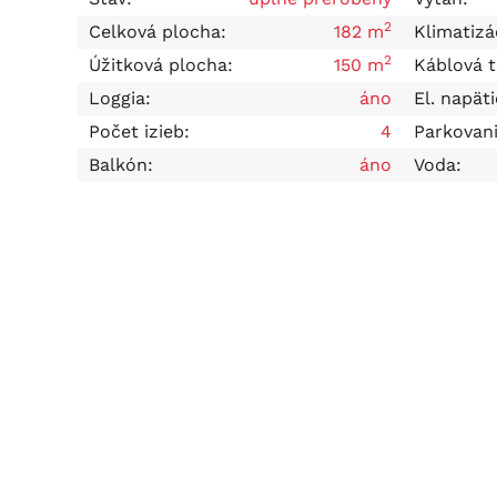
2
Celková plocha:
182 m
Klimatizá
2
Úžitková plocha:
150 m
Káblová t
Loggia:
áno
El. napäti
Počet izieb:
4
Parkovani
Balkón:
áno
Voda: