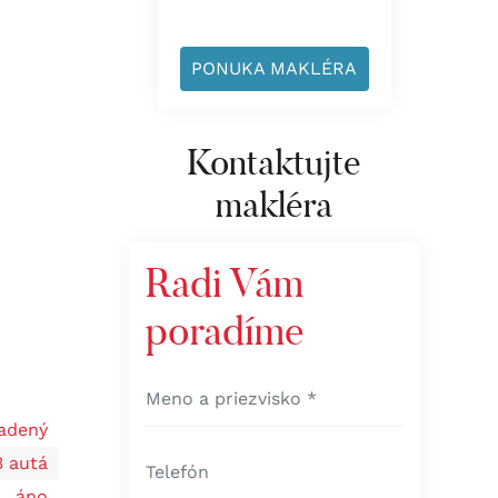
PONUKA MAKLÉRA
Kontaktujte
makléra
Radi Vám
poradíme
iadený
3 autá
áno