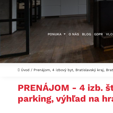
PONUKA
O NÁS
BLOG
GDPR
VLO
Úvod
/
Prenájom, 4 izbový byt, Bratislavský kraj, Br
PRENÁJOM - 4 izb. štý
parking, výhľad na h