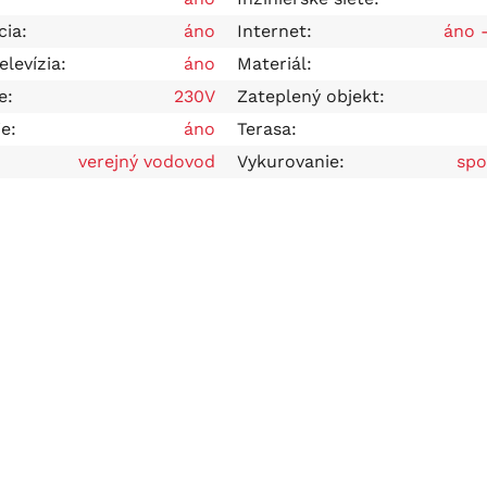
cia:
áno
Internet:
áno -
elevízia:
áno
Materiál:
e:
230V
Zateplený objekt:
e:
áno
Terasa:
verejný vodovod
Vykurovanie:
spo