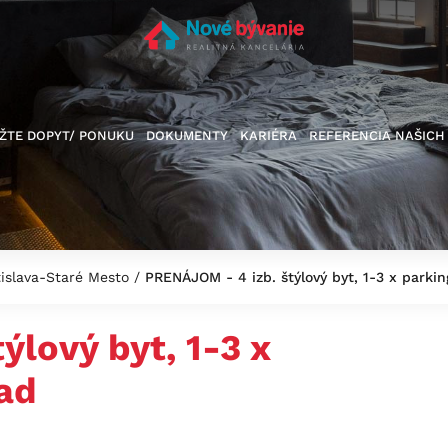
ŽTE DOPYT/ PONUKU
DOKUMENTY
KARIÉRA
REFERENCIA NAŠICH
atislava-Staré Mesto
/
PRENÁJOM - 4 izb. štýlový byt, 1-3 x parkin
lový byt, 1-3 x
rad