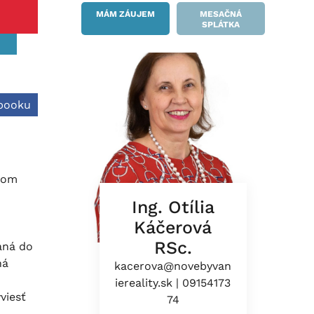
MÁM ZÁUJEM
MESAČNÁ
SPLÁTKA
ebooku
amom
Ing. Otília
Káčerová
RSc.
aná do
ná
kacerova@novebyvan
iereality.sk
|
09154173
viesť
74