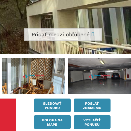
Pridať medzi obľúbené
SLEDOVAŤ
POSLAŤ
PONUKU
ZNÁMEMU
POLOHA NA
VYTLAČIŤ
MAPE
PONUKU