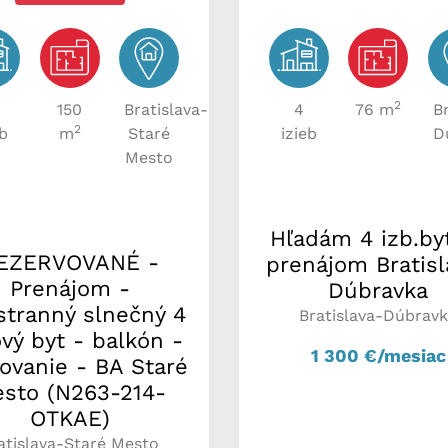
2
150
Bratislava-
4
76 m
B
2
eb
m
Staré
izieb
D
Mesto
Hľadám 4 izb.by
EZERVOVANÉ -
prenájom Bratisl
Prenájom -
Dúbravka
stranný slnečný 4
Bratislava-Dúbrav
vý byt - balkón -
1 300
€/mesiac
ovanie - BA Staré
sto (N263-214-
OTKAE)
atislava-Staré Mesto