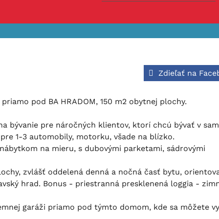
Zdieľať na Fac
riamo pod BA HRADOM, 150 m2 obytnej plochy.
a na bývanie pre náročných klientov, ktorí chcú bývať v s
re 1-3 automobily, motorku, všade na blízko.
 nábytkom na mieru, s dubovými parketami, sádrovými
plochy, zvlášť oddelená denná a nočná časť bytu, orientov
avský hrad. Bonus - priestranná presklenená loggia - zim
zemnej garáži priamo pod týmto domom, kde sa môžete vy