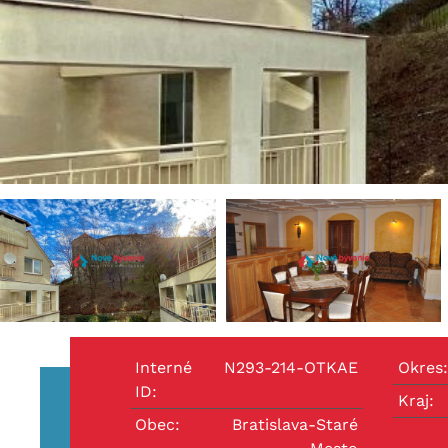
Interné
N293-214-OTKAE
Okres:
ID:
Kraj:
Obec:
Bratislava-Staré