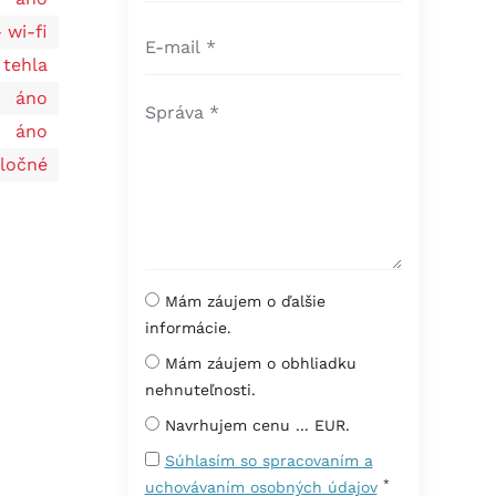
 wi-fi
tehla
áno
áno
ločné
Mám záujem o ďalšie
informácie.
Mám záujem o obhliadku
nehnuteľnosti.
Navrhujem cenu ... EUR.
Súhlasím so spracovaním a
*
uchovávaním osobných údajov