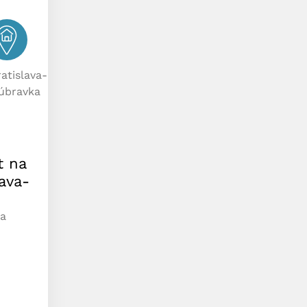
ratislava-
úbravka
t na
ava-
ka