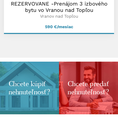
REZERVOVANE -Prenájom 3 izbového
bytu vo Vranou nad Topľou
Vranov nad Topľou
590
€/mesiac
Chcete kúpiť
Chcete predať
nehnuteľnosť?
nehnuteľnosť?