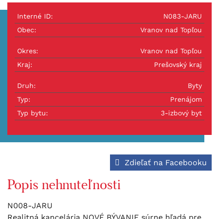
Interné ID:
N083-JARU
Obec:
Vranov nad Topľou
Okres:
Vranov nad Topľou
Kraj:
Prešovský kraj
Druh:
Byty
Typ:
Prenájom
Typ bytu:
3-izbový byt
Zdieľať na Facebooku
Popis nehnuteľnosti
N008-JARU
Realitná kancelária NOVÉ BÝVANIE súrne hľadá pre