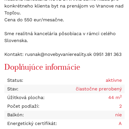
konkrétneho klienta byt na prenájom vo Vranove nad
Topľou.
Cena do 550 eur/mesačne.
Sme realitná kancelária pôsobiaca v rámci celého
Slovenska.
Kontakt: rusnak@novebyvaniereality.sk 0951 381 363
Doplňujúce informácie
Status:
aktívne
Stav:
čiastočne prerobený
2
Úžitková plocha:
44 m
Počet podlaží:
2
Balkón:
nie
Energetický certifikát:
A