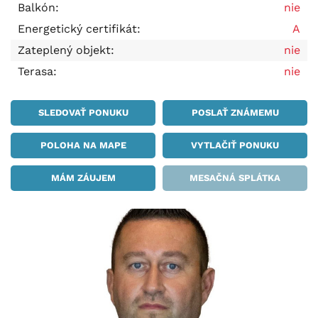
Balkón:
nie
Energetický certifikát:
A
Zateplený objekt:
nie
Terasa:
nie
SLEDOVAŤ PONUKU
POSLAŤ ZNÁMEMU
POLOHA NA MAPE
VYTLAČIŤ PONUKU
MÁM ZÁUJEM
MESAČNÁ SPLÁTKA