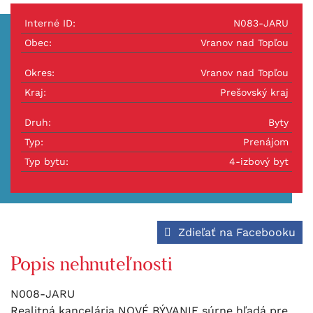
Interné ID:
N083-JARU
Obec:
Vranov nad Topľou
Okres:
Vranov nad Topľou
Kraj:
Prešovský kraj
Druh:
Byty
Typ:
Prenájom
Typ bytu:
4-izbový byt
Zdieľať na Facebooku
Popis nehnuteľnosti
N008-JARU
Realitná kancelária NOVÉ BÝVANIE súrne hľadá pre