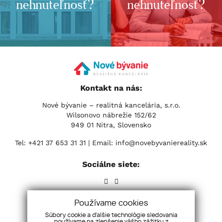
nehnuteľnosť?
nehnuteľnosť?
Kontakt na nás:
Nové bývanie – realitná kancelária, s.r.o.
Wilsonovo nábrežie 152/62
949 01 Nitra, Slovensko
Tel:
+421 37 653 31 31
| Email:
info@novebyvaniereality.sk
Sociálne siete:
Používame cookies
Súbory cookie a ďalšie technológie sledovania
používame na zlepšenie vášho zážitku z