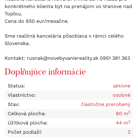
konkrétneho klienta byt na prenájom vo Vranove nad
Topľou.
Cena do 650 eur/mesačne.
Sme realitná kancelária pôsobiaca v rámci celého
Slovenska.
Kontakt: rusnak@novebyvaniereality.sk 0951 381 363
Doplňujúce informácie
Status:
aktívne
Vlastníctvo:
osobné
Stav:
čiastočne prerobený
2
Celková plocha:
80 m
2
Úžitková plocha:
44 m
Počet podlaží:
2