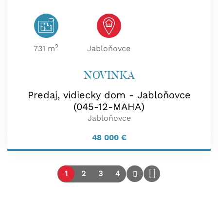
2
731 m
Jabloňovce
NOVINKA
Predaj, vidiecky dom - Jabloňovce
(045-12-MAHA)
Jabloňovce
48 000
€
1
2
3
4