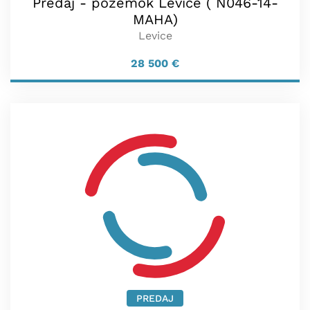
Predaj - pozemok Levice ( N046-14-
MAHA)
Levice
28 500
€
PREDAJ