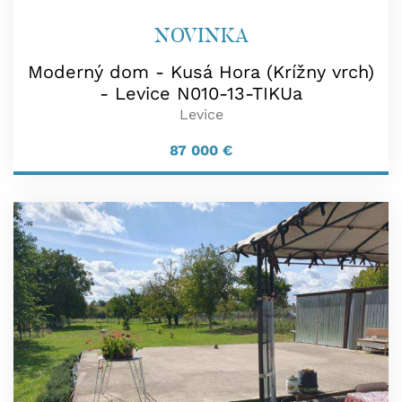
NOVINKA
Moderný dom - Kusá Hora (Krížny vrch)
- Levice N010-13-TIKUa
Levice
87 000
€