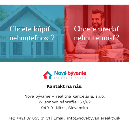
Chcete kúpiť
Chcete predať
nehnuteľnosť?
nehnuteľnosť?
Kontakt na nás:
Nové bývanie – realitná kancelária, s.r.o.
Wilsonovo nábrežie 152/62
949 01 Nitra, Slovensko
Tel:
+421 37 653 31 31
| Email:
info@novebyvaniereality.sk