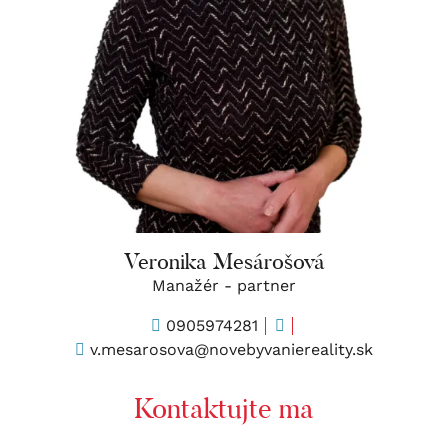
Veronika Mesárošová
Manažér - partner
0905974281
v.mesarosova@novebyvaniereality.sk
Kontaktujte ma