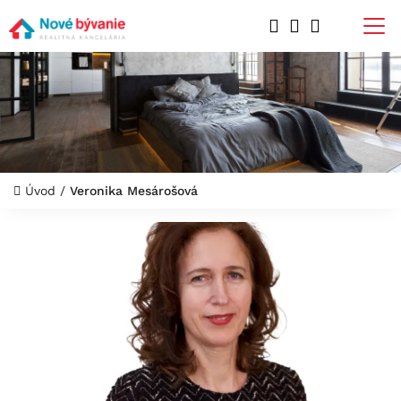
Úvod
/
Veronika Mesárošová