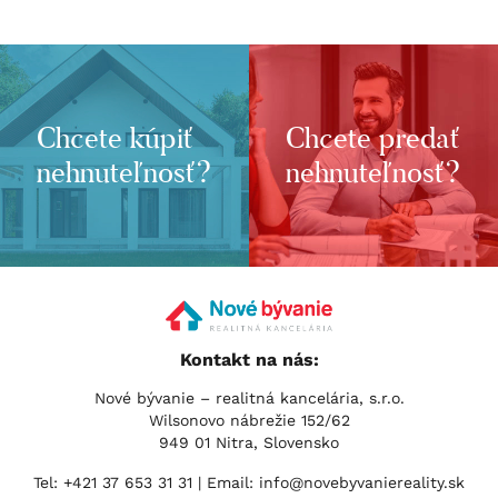
Chcete kúpiť
Chcete predať
nehnuteľnosť?
nehnuteľnosť?
Kontakt na nás:
Nové bývanie – realitná kancelária, s.r.o.
Wilsonovo nábrežie 152/62
949 01 Nitra, Slovensko
Tel:
+421 37 653 31 31
| Email:
info@novebyvaniereality.sk