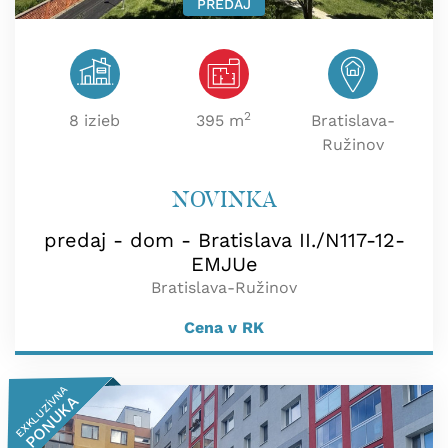
PREDAJ
2
8 izieb
395 m
Bratislava-
Ružinov
NOVINKA
predaj - dom - Bratislava II./N117-12-
EMJUe
Bratislava-Ružinov
Cena v RK
EXKLUZÍVNA
PONUKA