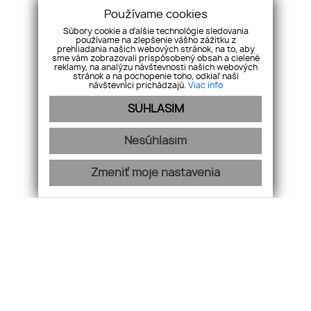
Používame cookies
Súbory cookie a ďalšie technológie sledovania
používame na zlepšenie vášho zážitku z
prehliadania našich webových stránok, na to, aby
sme vám zobrazovali prispôsobený obsah a cielené
Kontakt na nás:
reklamy, na analýzu návštevnosti našich webových
stránok a na pochopenie toho, odkiaľ naši
Nové bývanie – realitná kancelária, s.r.o.
návštevníci prichádzajú.
Viac info
Wilsonovo nábrežie 152/62
SÚHLASÍM
949 01 Nitra, Slovensko
Tel:
+421 37 653 31 31
| Email:
info@novebyvaniereality.sk
Nesúhlasím
Sociálne siete:
Zmeniť moje nastavenia