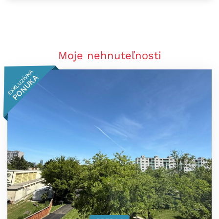
Moje nehnuteľnosti
EXKLUZÍVNA
PONUKA