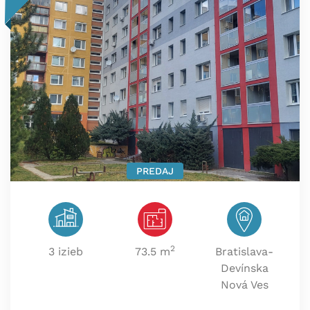
PREDAJ
2
3 izieb
73.5 m
Bratislava-
Devínska
Nová Ves