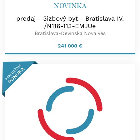
NOVINKA
predaj - 3izbový byt - Bratislava IV.
/N116-113-EMJUe
Bratislava-Devínska Nová Ves
241 000
€
EXKLUZÍVNA
PONUKA