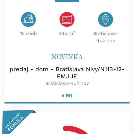
2
15 izieb
395 m
Bratislava-
Ružinov
NOVINKA
predaj - dom - Bratislava Nivy/N113-12-
EMJUE
Bratislava-Ružinov
v RK
EXKLUZÍVNA
PONUKA