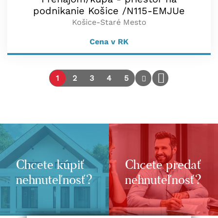
podnikanie Košice /N115-EMJUe
Košice-Staré Mesto
Cena v RK
1
2
3
4
5
Chcete kúpiť
Chcete predať
nehnuteľnosť?
nehnuteľnosť?